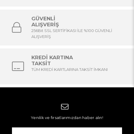
GÜVENLİ
ALIŞVERİŞ
256Bit SSL SERTİFİKASI İLE %100 GÜVENLİ
ALIŞVERİŞ
KREDİ KARTINA
TAKSİT
TÜM KREDİ KARTLARINA TAKSİT İMKANI
Yenilik ve fırsatlarımızdan haber alın!