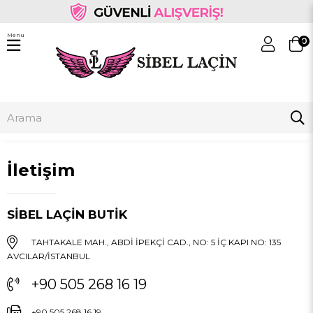
Menu
0
İletişim
SİBEL LAÇİN BUTİK
TAHTAKALE MAH., ABDİ İPEKÇİ CAD., NO: 5 İÇ KAPI NO: 135
AVCILAR/İSTANBUL
+90 505 268 16 19
+90 505 268 16 19