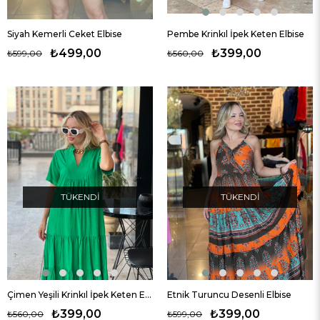
Siyah Kemerli Ceket Elbise
Pembe Krinkıl İpek Keten Elbise
₺499,00
₺399,00
₺599,00
₺560,00
TÜKENDI
TÜKENDI
Çimen Yeşili Krinkıl İpek Keten Elbise
Etnik Turuncu Desenli Elbise
₺399,00
₺399,00
₺560,00
₺599,00