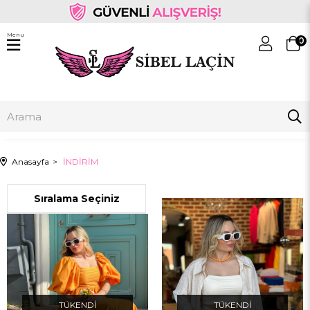
Menu
0
Anasayfa
İNDİRİM
TÜKENDI
TÜKENDI