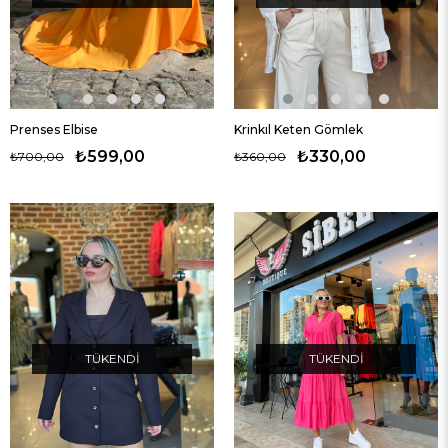
Prenses Elbise
Krinkıl Keten Gömlek
₺599,00
₺330,00
₺700,00
₺360,00
TÜKENDI
TÜKENDI