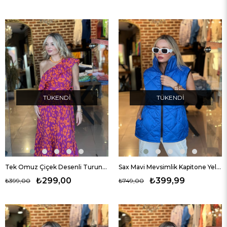
TÜKENDI
TÜKENDI
Tek Omuz Çiçek Desenli Turuncu Elbise
Sax Mavi Mevsimlik Kapitone Yelek
₺299,00
₺399,99
₺399,00
₺749,00