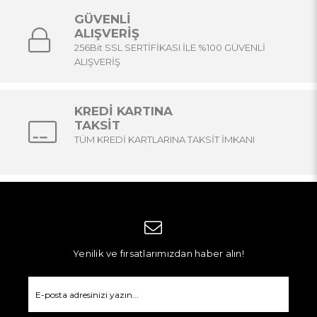
GÜVENLİ
ALIŞVERİŞ
256Bit SSL SERTİFİKASI İLE %100 GÜVENLİ
ALIŞVERİŞ
KREDİ KARTINA
TAKSİT
TÜM KREDİ KARTLARINA TAKSİT İMKANI
Yenilik ve fırsatlarımızdan haber alın!