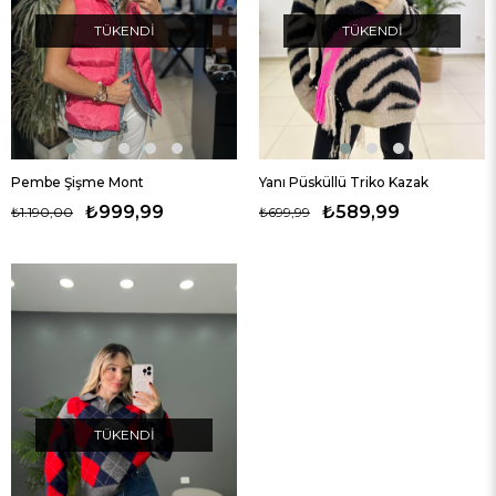
TÜKENDI
TÜKENDI
Pembe Şişme Mont
Yanı Püsküllü Triko Kazak
₺999,99
₺589,99
₺1.190,00
₺699,99
TÜKENDI