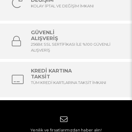
DEĞİŞİM
KOLAY İPTAL VE DEĞİŞİM İMKANI
GÜVENLİ
ALIŞVERİŞ
256Bit SSL SERTİFİKASI İLE %100 GÜVENLİ
ALIŞVERİŞ
KREDİ KARTINA
TAKSİT
TÜM KREDİ KARTLARINA TAKSİT İMKANI
Yenilik ve fırsatlarımızdan haber alın!