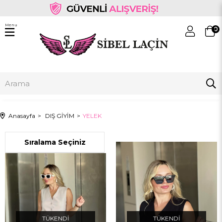
Menu
0
Anasayfa
DIŞ GİYİM
YELEK
TÜKENDI
TÜKENDI