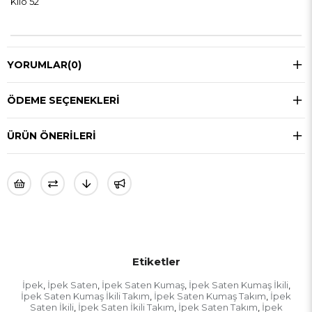
Kilo 52
YORUMLAR
(0)
ÖDEME SEÇENEKLERI
ÜRÜN ÖNERILERI
Etiketler
İpek
İpek Saten
İpek Saten Kumaş
İpek Saten Kumaş İkili
,
,
,
,
İpek Saten Kumaş İkili Takım
İpek Saten Kumaş Takım
İpek
,
,
Saten İkili
İpek Saten İkili Takım
İpek Saten Takım
İpek
,
,
,