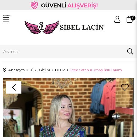
Menu
0
Anasayfa
ÜST GİYİM
BLUZ
İpek Saten Kumaş İkili Takım