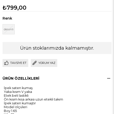
₺799,00
Renk
desenli
Ürün stoklarımızda kalmamıştır.
TAVSIYE ET
YORUM YAZ
ÜRÜN ÖZELLIKLERI
İpek saten kumaş
Yaka kısım V yaka
Etek beli lastikli
Ön kısım kısa arkası uzun etekli takım
İpek saten kumaştır
Model ölçüleri
Boy 1.65