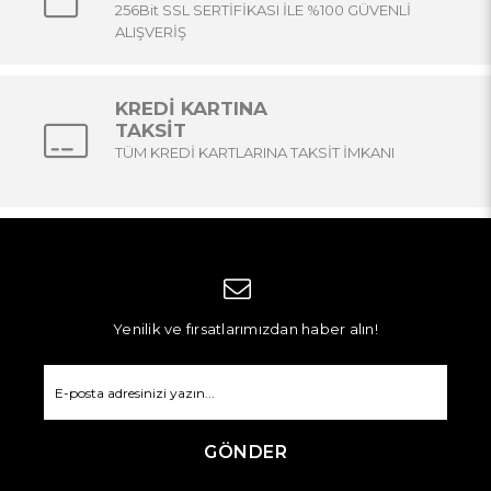
256Bit SSL SERTİFİKASI İLE %100 GÜVENLİ
ALIŞVERİŞ
KREDİ KARTINA
TAKSİT
TÜM KREDİ KARTLARINA TAKSİT İMKANI
Yenilik ve fırsatlarımızdan haber alın!
GÖNDER