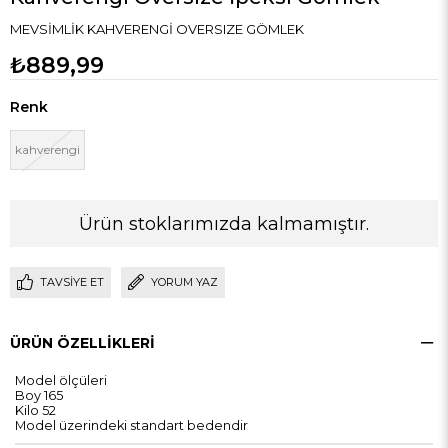
MEVSİMLİK KAHVERENGİ OVERSIZE GÖMLEK
₺889,99
Renk
kahverengi
Ürün stoklarımızda kalmamıştır.
TAVSIYE ET
YORUM YAZ
ÜRÜN ÖZELLIKLERI
Model ölçüleri
Boy 165
Kilo 52
Model üzerindeki standart bedendir