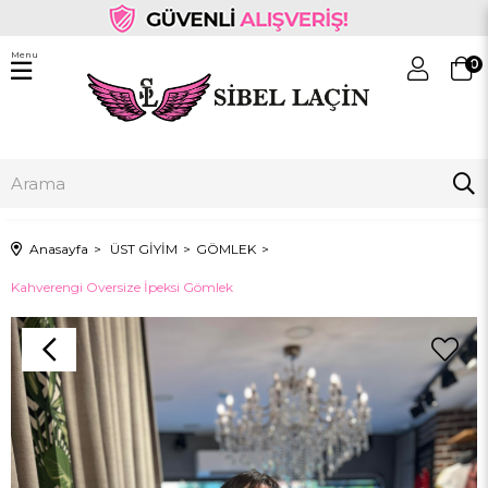
Menu
0
Anasayfa
ÜST GİYİM
GÖMLEK
Kahverengi Oversize İpeksi Gömlek