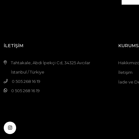
İLETİŞİM
KURUMS
Tahtakale, Abdi İpekçi Cd, 34325 Avcılar
Hakkımız
İstanbul / Türkiye
İletişim
0 505 268 16 19
İade ve De
0 505 268 16 19