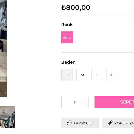
₺800,00
Renk
ekru
Beden
S
M
L
XL
TAVSIYE ET
YORUM YA