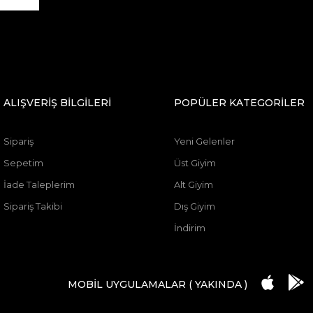
ALIŞVERİŞ BİLGİLERİ
POPÜLER KATEGORİLER
Sipariş
Yeni Gelenler
Sepetim
Üst Giyim
İade Taleplerim
Alt Giyim
Sipariş Takibi
Dış Giyim
İndirim
MOBİL UYGULAMALAR ( YAKINDA )