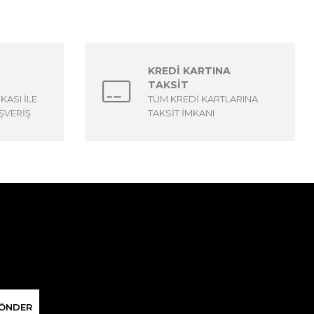
KREDİ KARTINA
TAKSİT
İKASI İLE
TÜM KREDİ KARTLARINA
ŞVERİŞ
TAKSİT İMKANI
ÖNDER