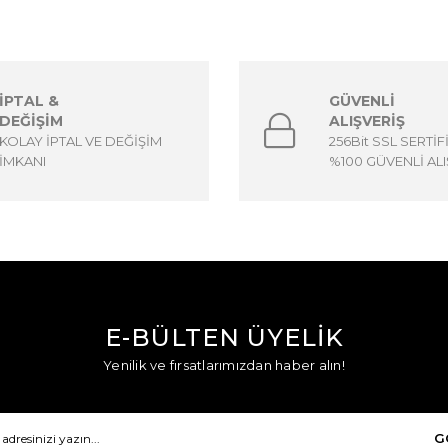
İPTAL &
GÜVENLİ
DEĞİŞİM
ALIŞVERİŞ
KOLAY İPTAL VE DEĞİŞİM
256Bit SSL SERTİF
İMKANI
%100 GÜVENLİ ALI
E-BÜLTEN ÜYELİK
Yenilik ve fırsatlarımızdan haber alın!
G